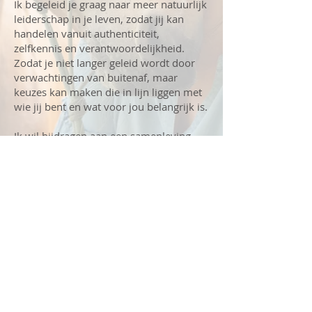
Ik begeleid je graag naar meer natuurlijk
leiderschap in je leven, zodat jij kan
handelen vanuit authenticiteit,
zelfkennis en verantwoordelijkheid.
Zodat je niet langer geleid wordt door
verwachtingen van buitenaf, maar
keuzes kan maken die in lijn liggen met
wie jij bent en wat voor jou belangrijk is.
Ik wil bijdragen aan een samenleving
waarin mensen niet alleen functioneren,
maar duurzaam kunnen floreren. Waar
gevoeligheid, diepgang, menselijkheid
en authenticiteit worden erkend als
waardevolle kwaliteiten.
l-eefje-
leven@outlook.com