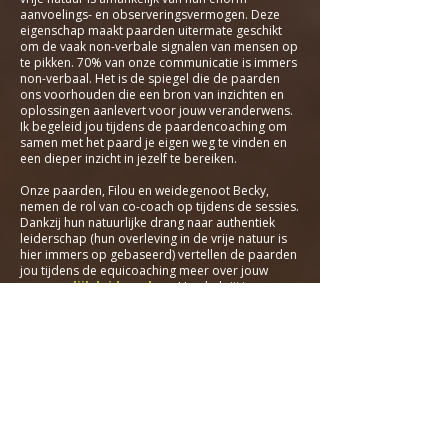
aanvoelings- en observeringsvermogen. Deze
eigenschap maakt paarden uitermate geschikt
om de vaak non-verbale signalen van mensen op
te pikken. 70% van onze communicatie is immers
non-verbaal. Het is de spiegel die de paarden
ons voorhouden die een bron van inzichten en
oplossingen aanlevert voor jouw veranderwens.
Ik begeleid jou tijdens de paardencoaching om
samen met het paard je eigen weg te vinden en
een dieper inzicht in jezelf te bereiken.
Onze paarden, Filou en weidegenoot Becky,
nemen de rol van co-coach op tijdens de sessies.
Dankzij hun natuurlijke drang naar authentiek
leiderschap (hun overleving in de vrije natuur is
hier immers op gebaseerd) vertellen de paarden
jou tijdens de equicoaching meer over jouw
persoonlijk leiderschap
. Hoe heb jij jouw
teugels s vandaag in handen? Klopt wat je zegt
ook met wat je doet? En hoe krijg je dit beter in
overeenstemming?
Paarden verblijven bij L'Eefje Leven zoveel als
mogelijk volgens natuurlijke principes. Dankzij
een schuilstal kiezen ze zelf wanneer ze beschut
staan of liever vrij rondlopen. Dit zorgt ervoor
dat hun vacht ook afgestemd is op de seizoenen
en ze zoveel mogelijk hun natuurlijke