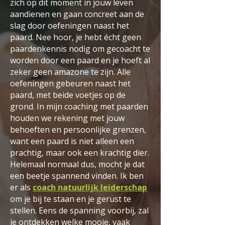
zich op dit moment in jouw leven
aandienen en gaan concreet aan de
slag door oefeningen naast het
paard. Nee hoor, je hebt écht geen
paardenkennis nodig om gecoacht te
worden door een paard en je hoeft al
zeker geen amazone te zijn. Alle
oefeningen gebeuren naast het
paard, met beide voetjes op de
grond. In mijn coaching met paarden
houden we rekening met jouw
behoeften en persoonlijke grenzen,
want een paard is niet alleen een
prachtig, maar ook een krachtig dier.
Helemaal normaal dus, mocht je dat
een beetje spannend vinden. Ik ben
er als
coach natuurlijk leiderschap
om je bij te staan en je gerust te
stellen. Eens de spanning voorbij, zal
je ontdekken welke mooie, vaak